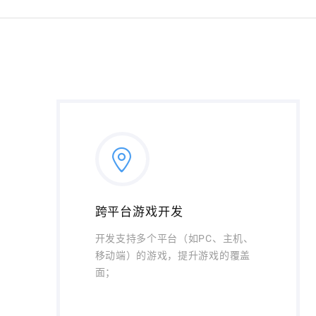
跨平台游戏开发
开发支持多个平台（如PC、主机、
移动端）的游戏，提升游戏的覆盖
面；