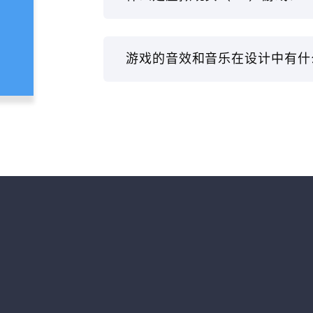
游戏的音效和音乐在设计中有什