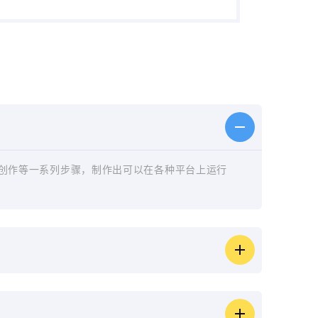
创作等一系列步骤，制作出可以在各种平台上运行